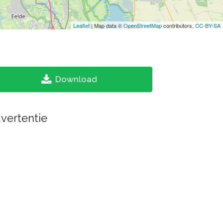
Leaflet
| Map data ©
OpenStreetMap
contributors,
CC-BY-SA
Download
vertentie