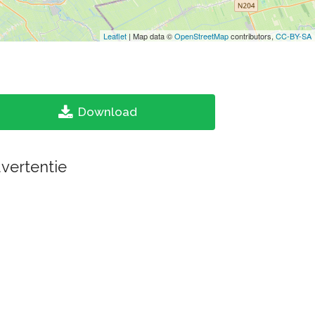
Leaflet
| Map data ©
OpenStreetMap
contributors,
CC-BY-SA
Download
vertentie