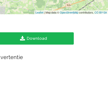
Leaflet
| Map data ©
OpenStreetMap
contributors,
CC-BY-SA
Download
vertentie